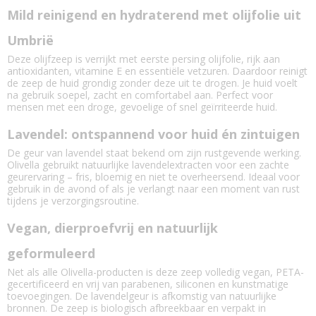
Mild reinigend en hydraterend met olijfolie uit
Umbrië
Deze olijfzeep is verrijkt met eerste persing olijfolie, rijk aan
antioxidanten, vitamine E en essentiële vetzuren. Daardoor reinigt
de zeep de huid grondig zonder deze uit te drogen. Je huid voelt
na gebruik soepel, zacht en comfortabel aan. Perfect voor
mensen met een droge, gevoelige of snel geïrriteerde huid.
Lavendel: ontspannend voor huid én zintuigen
De geur van lavendel staat bekend om zijn rustgevende werking.
Olivella gebruikt natuurlijke lavendelextracten voor een zachte
geurervaring – fris, bloemig en niet te overheersend. Ideaal voor
gebruik in de avond of als je verlangt naar een moment van rust
tijdens je verzorgingsroutine.
Vegan, dierproefvrij en natuurlijk
geformuleerd
Net als alle Olivella-producten is deze zeep volledig vegan, PETA-
gecertificeerd en vrij van parabenen, siliconen en kunstmatige
toevoegingen. De lavendelgeur is afkomstig van natuurlijke
bronnen. De zeep is biologisch afbreekbaar en verpakt in