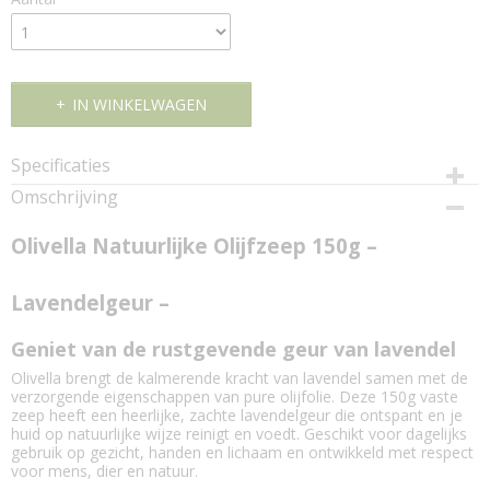
IN WINKELWAGEN
Specificaties
Omschrijving
Productcode
OL-ZL-150
Olivella Natuurlijke Olijfzeep 150g –
EAN code
764412250100
Lavendelgeur –
Geniet van de rustgevende geur van lavendel
Olivella brengt de kalmerende kracht van lavendel samen met de
verzorgende eigenschappen van pure olijfolie. Deze 150g vaste
zeep heeft een heerlijke, zachte lavendelgeur die ontspant en je
huid op natuurlijke wijze reinigt en voedt. Geschikt voor dagelijks
gebruik op gezicht, handen en lichaam en ontwikkeld met respect
voor mens, dier en natuur.