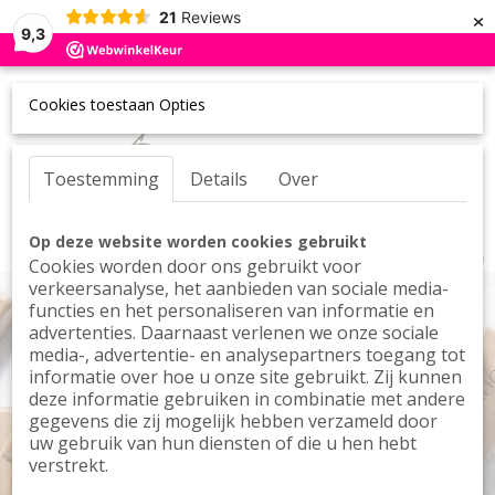
×
21
Reviews
9,3
Cookies toestaan Opties
Toestemming
Details
Over
UW WINKELWAGEN
Inloggen
Registreren
Op deze website worden cookies gebruikt
Geen producten
(0)
Cookies worden door ons gebruikt voor
verkeersanalyse, het aanbieden van sociale media-
functies en het personaliseren van informatie en
advertenties. Daarnaast verlenen we onze sociale
media-, advertentie- en analysepartners toegang tot
informatie over hoe u onze site gebruikt. Zij kunnen
deze informatie gebruiken in combinatie met andere
gegevens die zij mogelijk hebben verzameld door
uw gebruik van hun diensten of die u hen hebt
The mediterranean diet for your skin
verstrekt.