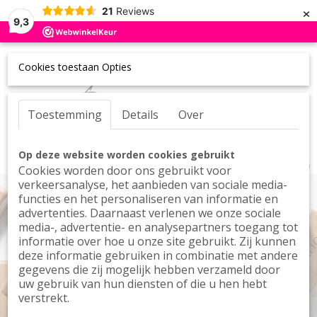
×
21
Reviews
9,3
Cookies toestaan Opties
Toestemming
Details
Over
UW WINKELWAGEN
Inloggen
Registreren
Op deze website worden cookies gebruikt
Geen producten
(0)
Cookies worden door ons gebruikt voor
verkeersanalyse, het aanbieden van sociale media-
functies en het personaliseren van informatie en
advertenties. Daarnaast verlenen we onze sociale
media-, advertentie- en analysepartners toegang tot
informatie over hoe u onze site gebruikt. Zij kunnen
deze informatie gebruiken in combinatie met andere
gegevens die zij mogelijk hebben verzameld door
uw gebruik van hun diensten of die u hen hebt
The mediterranean diet for your skin
verstrekt.